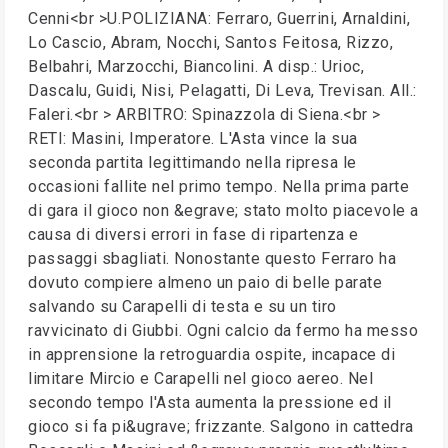
Cenni<br >U.POLIZIANA: Ferraro, Guerrini, Arnaldini,
Lo Cascio, Abram, Nocchi, Santos Feitosa, Rizzo,
Belbahri, Marzocchi, Biancolini. A disp.: Urioc,
Dascalu, Guidi, Nisi, Pelagatti, Di Leva, Trevisan. All.:
Faleri.<br > ARBITRO: Spinazzola di Siena.<br >
RETI: Masini, Imperatore. L'Asta vince la sua
seconda partita legittimando nella ripresa le
occasioni fallite nel primo tempo. Nella prima parte
di gara il gioco non &egrave; stato molto piacevole a
causa di diversi errori in fase di ripartenza e
passaggi sbagliati. Nonostante questo Ferraro ha
dovuto compiere almeno un paio di belle parate
salvando su Carapelli di testa e su un tiro
ravvicinato di Giubbi. Ogni calcio da fermo ha messo
in apprensione la retroguardia ospite, incapace di
limitare Mircio e Carapelli nel gioco aereo. Nel
secondo tempo l'Asta aumenta la pressione ed il
gioco si fa pi&ugrave; frizzante. Salgono in cattedra