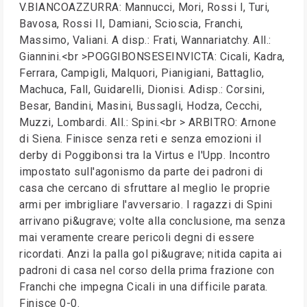
V.BIANCOAZZURRA: Mannucci, Mori, Rossi I, Turi,
Bavosa, Rossi II, Damiani, Scioscia, Franchi,
Massimo, Valiani. A disp.: Frati, Wannariatchy. All.:
Giannini.<br >POGGIBONSESEINVICTA: Cicali, Kadra,
Ferrara, Campigli, Malquori, Pianigiani, Battaglio,
Machuca, Fall, Guidarelli, Dionisi. Adisp.: Corsini,
Besar, Bandini, Masini, Bussagli, Hodza, Cecchi,
Muzzi, Lombardi. All.: Spini.<br > ARBITRO: Arnone
di Siena. Finisce senza reti e senza emozioni il
derby di Poggibonsi tra la Virtus e l'Upp. Incontro
impostato sull'agonismo da parte dei padroni di
casa che cercano di sfruttare al meglio le proprie
armi per imbrigliare l'avversario. I ragazzi di Spini
arrivano pi&ugrave; volte alla conclusione, ma senza
mai veramente creare pericoli degni di essere
ricordati. Anzi la palla gol pi&ugrave; nitida capita ai
padroni di casa nel corso della prima frazione con
Franchi che impegna Cicali in una difficile parata.
Finisce 0-0.