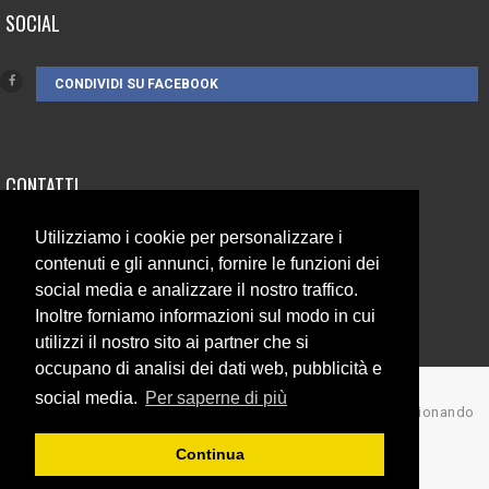
SOCIAL
CONDIVIDI SU FACEBOOK
CONTATTI
Utilizziamo i cookie per personalizzare i
3385262752
contenuti e gli annunci, fornire le funzioni dei
info@campionando.it
social media e analizzare il nostro traffico.
Inoltre forniamo informazioni sul modo in cui
utilizzi il nostro sito ai partner che si
occupano di analisi dei dati web, pubblicità e
social media.
Per saperne di più
© Copyright 2017 Campionando
Back to top
Continua