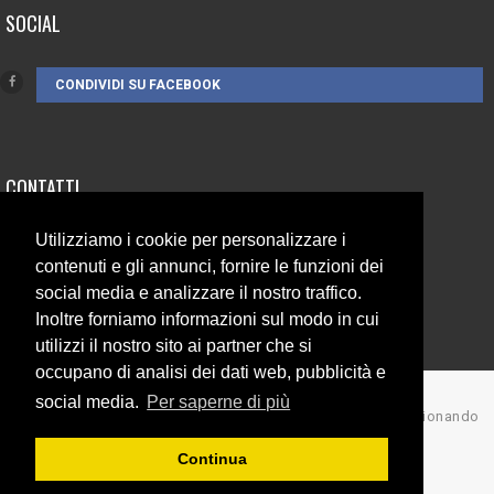
SOCIAL
CONDIVIDI SU FACEBOOK
CONTATTI
Utilizziamo i cookie per personalizzare i
3385262752
contenuti e gli annunci, fornire le funzioni dei
info@campionando.it
social media e analizzare il nostro traffico.
Inoltre forniamo informazioni sul modo in cui
utilizzi il nostro sito ai partner che si
occupano di analisi dei dati web, pubblicità e
social media.
Per saperne di più
© Copyright 2017 Campionando
Back to top
Continua