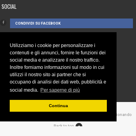
SOCIAL
CONDIVIDI SU FACEBOOK
Utilizziamo i cookie per personalizzare i
CONTATTI
contenuti e gli annunci, fornire le funzioni dei
social media e analizzare il nostro traffico.
Inoltre forniamo informazioni sul modo in cui
3385262752
utilizzi il nostro sito ai partner che si
info@campionando.it
occupano di analisi dei dati web, pubblicità e
social media.
Per saperne di più
Continua
© Copyright 2017 Campionando
Back to top