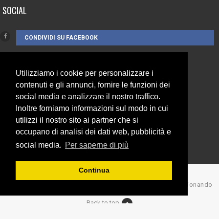
SOCIAL
CONDIVIDI SU FACEBOOK
Utilizziamo i cookie per personalizzare i
CONTATTI
contenuti e gli annunci, fornire le funzioni dei
social media e analizzare il nostro traffico.
Inoltre forniamo informazioni sul modo in cui
3385262752
utilizzi il nostro sito ai partner che si
info@campionando.it
occupano di analisi dei dati web, pubblicità e
social media.
Per saperne di più
Continua
© Copyright 2017 Campionando
Back to top