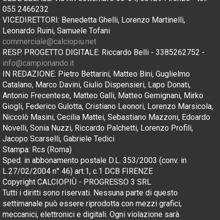
055 2466232
VICEDIRETTORI: Benedetta Ghelli, Lorenzo Martinelli,
Leonardo Ruini, Samuele Tofani
commerciale@calciopiu.net
RESP. PROGETTO DIGITALE: Riccardo Belli - 3385262752 -
info@campionando.it
IN REDAZIONE: Pietro Bettarini, Matteo Bini, Guglielmo
Catalano, Marco Davini, Giulio Dispensieri, Lapo Donati,
Antonio Frecentese, Matteo Galli, Matteo Gemignani, Mirko
Giogli, Federico Gulotta, Cristiano Leonori, Lorenzo Marsicola,
Niccolò Masini, Cecilia Mattei, Sebastiano Mazzoni, Edoardo
Novelli, Sonia Nuzzi, Riccardo Palchetti, Lorenzo Profili,
Jacopo Scarselli, Gabriele Tedici
Stampa: Rcs (Roma)
Sped. in abbonamento postale D.L. 353/2003 (conv. in
L.27/02/2004 n° 46) art.1, c.1 DCB FIRENZE
Copyright CALCIOPIÙ - PROGRESSO 3 SRL
Tutti i diritti sono riservati. Nessuna parte di questo
settimanale può essere riprodotta con mezzi grafici,
meccanici, elettronici e digitali. Ogni violazione sarà