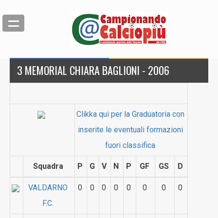
3 MEMORIAL CHIARA BAGLIONI - 2006
Clikka qui per la Graduatoria con
inserite le eventuali formazioni
fuori classifica
Squadra
P
G
V
N
P
GF
GS
D
VALDARNO
0
0
0
0
0
0
0
0
F.C.