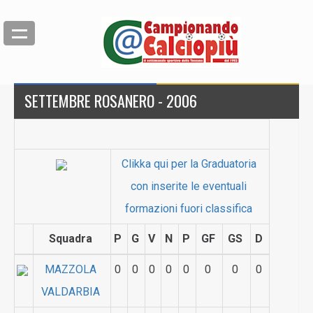
SETTEMBRE ROSANERO - 2006
Clikka qui per la Graduatoria
con inserite le eventuali
formazioni fuori classifica
Squadra
P
G
V
N
P
GF
GS
D
MAZZOLA
0
0
0
0
0
0
0
0
VALDARBIA