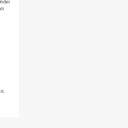
Under
ti
to;