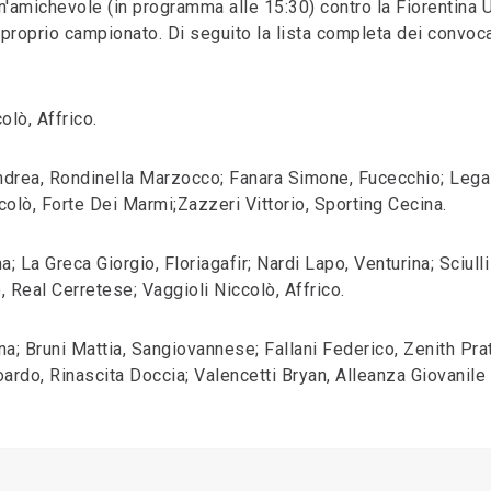
un'amichevole (in programma alle 15:30) contro la Fiorentina 
 proprio campionato. Di seguito la lista completa dei convoca
olò, Affrico.
 Andrea, Rondinella Marzocco; Fanara Simone, Fucecchio; Lega
olò, Forte Dei Marmi;Zazzeri Vittorio, Sporting Cecina.
na; La Greca Giorgio, Floriagafir; Nardi Lapo, Venturina; Sciulli
 Real Cerretese; Vaggioli Niccolò, Affrico.
na; Bruni Mattia, Sangiovannese; Fallani Federico, Zenith Pra
ardo, Rinascita Doccia; Valencetti Bryan, Alleanza Giovanile