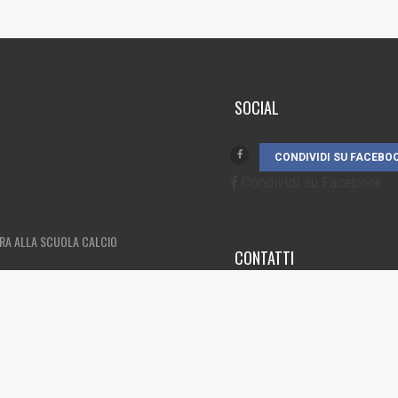
SOCIAL
CONDIVIDI SU FACEBO
Condividi su Facebook
DRA ALLA SCUOLA CALCIO
CONTATTI
3385262752
info@campionando.i