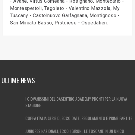
- Avane, Virtus Comeana - Rosignano, Montecarlo -
Montespertoli, Tegoleto - Valentino Mazzola, My
Tuscany - Castelnuovo Garfagnana, Montignoso -
San Miniato Basso, Pistoiese - Ospedalieri.
ULTIME NEWS
I GIOVANISSIMI DEL CASENTINO ACADEMY PRONTI PER LA NUOVA
STAGIONE
COPPA ITALIA SERIE D, ECCO DATE, REGOLAMENTO E PRIME PARTITE
JUNIORES NAZIONALI, ECCO I GIRONI. LE TOSCANE IN UN UNICO