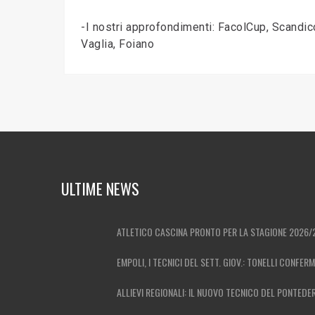
-I nostri approfondimenti: FacolCup, Scandic
Vaglia, Foiano
ULTIME NEWS
ATLETICO CASCINA PRONTO PER LA STAGIONE 2026/
EMPOLI, I TECNICI DEL SETT. GIOV.: TONELLI CONFER
ALLIEVI REGIONALI: IL NUOVO TECNICO DEL PONTEDE