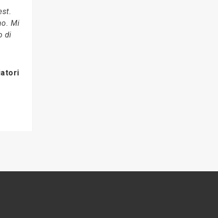
st.
no. Mi
o di
iatori