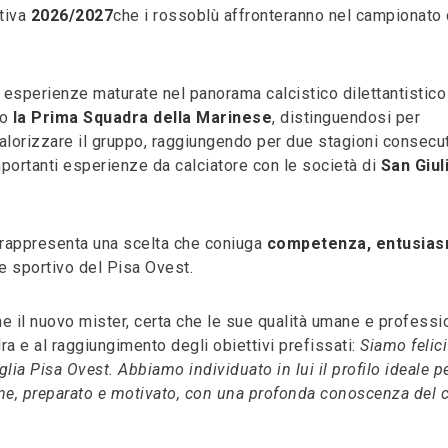
tiva
2026/2027
che i rossoblù affronteranno nel campionato 
 esperienze maturate nel panorama calcistico dilettantistico
to
la Prima Squadra della Marinese
, distinguendosi per
valorizzare il gruppo, raggiungendo per due stagioni consecut
portanti esperienze da calciatore con le società di
San Giul
 rappresenta una scelta che coniuga
competenza, entusia
o e sportivo del Pisa Ovest.
 il nuovo mister, certa che le sue qualità umane e professio
ra e al raggiungimento degli obiettivi prefissati:
Siamo felici
lia Pisa Ovest. Abbiamo individuato in lui il profilo ideale p
ane, preparato e motivato, con una profonda conoscenza del c