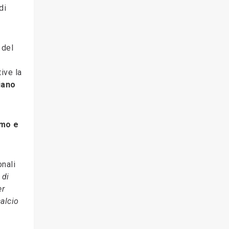
di
 del
ive la
iano
smo e
nali
 di
er
alcio