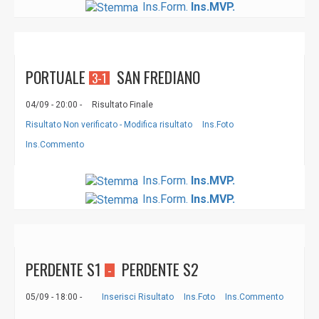
Ins.Form.
Ins.MVP.
PORTUALE
SAN FREDIANO
3-1
04/09 - 20:00 -
Risultato Finale
Risultato Non verificato - Modifica risultato
Ins.Foto
Ins.Commento
Ins.Form.
Ins.MVP.
Ins.Form.
Ins.MVP.
PERDENTE S1
PERDENTE S2
-
05/09 - 18:00 -
Inserisci Risultato
Ins.Foto
Ins.Commento