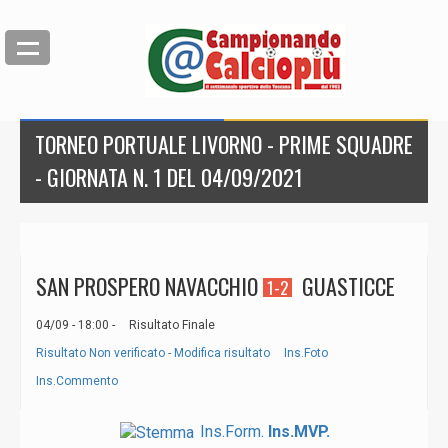
TORNEO PORTUALE LIVORNO - PRIME SQUADRE
- GIORNATA N. 1 DEL 04/09/2021
SAN PROSPERO NAVACCHIO
GUASTICCE
1-2
04/09 - 18:00 -
Risultato Finale
Risultato Non verificato - Modifica risultato
Ins.Foto
Ins.Commento
Ins.Form.
Ins.MVP.