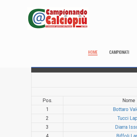
HOME
CAMPIONATI
Pos.
Nome
1
Bottaro Val
2
Tucci La
3
Diarra Iss
4
Biffoli L