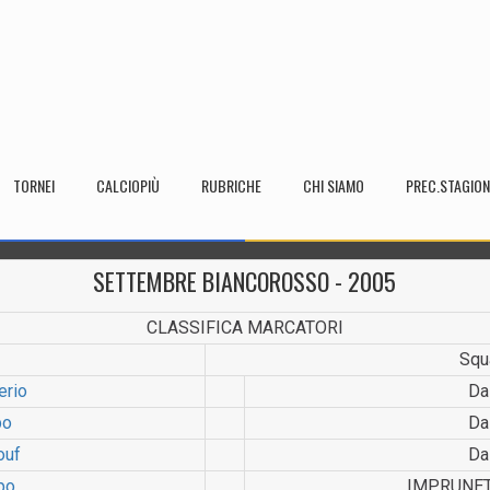
TORNEI
CALCIOPIÙ
RUBRICHE
CHI SIAMO
PREC.STAGION
SETTEMBRE BIANCOROSSO - 2005
CLASSIFICA MARCATORI
Squ
erio
Da
po
Da
ouf
Da
apo
IMPRUNET