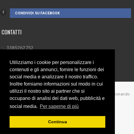
CONDIVIDI SU FACEBOOK
CONTATTI
3385262752
info@campionando.it
Utilizziamo i cookie per personalizzare i
contenuti e gli annunci, fornire le funzioni dei
social media e analizzare il nostro traffico.
Inoltre forniamo informazioni sul modo in cui
utilizzi il nostro sito ai partner che si
© Copyright 2017 Campionando
occupano di analisi dei dati web, pubblicità e
Back to top
social media.
Per saperne di più
Continua