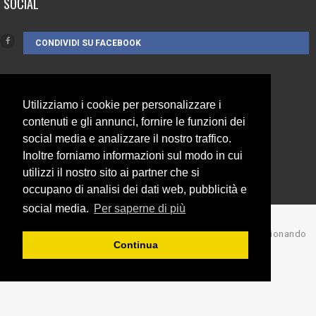
SOCIAL
CONDIVIDI SU FACEBOOK
CONTATTI
Utilizziamo i cookie per personalizzare i
contenuti e gli annunci, fornire le funzioni dei
3385262752
social media e analizzare il nostro traffico.
info@campionando.it
Inoltre forniamo informazioni sul modo in cui
utilizzi il nostro sito ai partner che si
occupano di analisi dei dati web, pubblicità e
social media.
Per saperne di più
© Copyright 2017 Campionando
Continua
Back to top