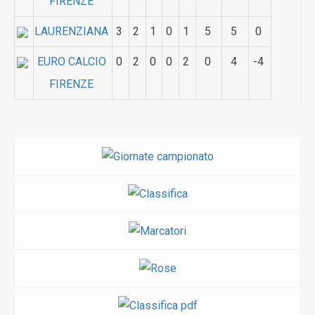
FIRENZE
LAURENZIANA
3
2
1
0
1
5
5
0
EURO CALCIO
0
2
0
0
2
0
4
-4
FIRENZE