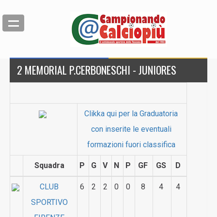
2 MEMORIAL P.CERBONESCHI - JUNIORES
Clikka qui per la Graduatoria
con inserite le eventuali
formazioni fuori classifica
Squadra
P
G
V
N
P
GF
GS
D
CLUB
6
2
2
0
0
8
4
4
SPORTIVO