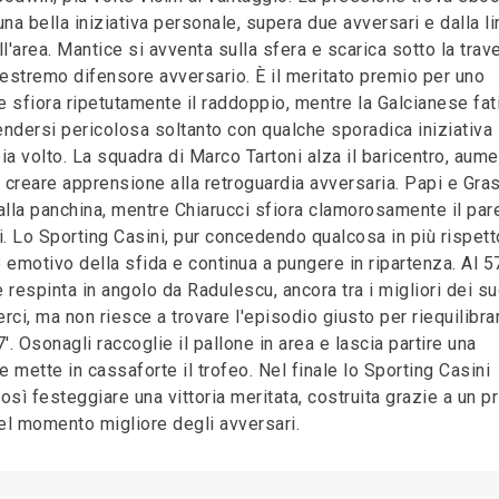
na bella iniziativa personale, supera due avversari e dalla li
l'area. Mantice si avventa sulla sfera e scarica sotto la trav
estremo difensore avversario. È il meritato premio per uno
 sfiora ripetutamente il raddoppio, mentre la Galcianese fat
endersi pericolosa soltanto con qualche sporadica iniziativa
bia volto. La squadra di Marco Tartoni alza il baricentro, aum
a creare apprensione alla retroguardia avversaria. Papi e Gra
dalla panchina, mentre Chiarucci sfiora clamorosamente il par
i. Lo Sporting Casini, pur concedendo qualcosa in più rispett
emotivo della sfida e continua a pungere in ripartenza. Al 5
 respinta in angolo da Radulescu, ancora tra i migliori dei su
rci, ma non riesce a trovare l'episodio giusto per riequilibrar
67'. Osonagli raccoglie il pallone in area e lascia partire una
e mette in cassaforte il trofeo. Nel finale lo Sporting Casini
osì festeggiare una vittoria meritata, costruita grazie a un p
nel momento migliore degli avversari.