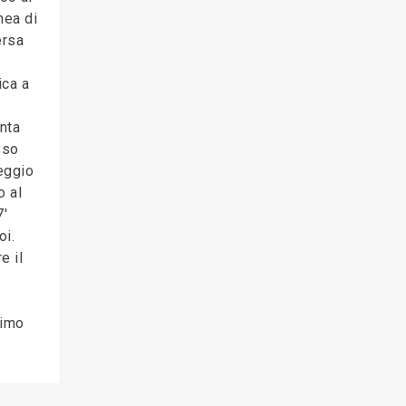
nea di
ersa
ica a
enta
sso
eggio
o al
7'
oi.
e il
rimo