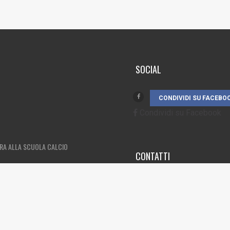
SOCIAL
CONDIVIDI SU FACEBO
Condividi su Facebook
DRA ALLA SCUOLA CALCIO
CONTATTI
3385262752
info@campionando.i