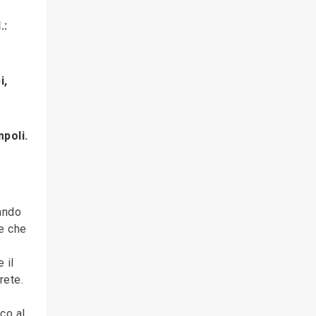
.:
i,
poli.
rando
ne che
 il
rete.
co al