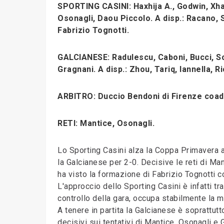
SPORTING CASINI: Haxhija A., Godwin, Xham
Osonagli, Daou Piccolo. A disp.: Racano, St
Fabrizio Tognotti.
GALCIANESE: Radulescu, Caboni, Bucci, Sca
Gragnani. A disp.: Zhou, Tariq, Iannella, R
ARBITRO: Duccio Bendoni di Firenze coad.
RETI: Mantice, Osonagli.
Lo Sporting Casini alza la Coppa Primavera al
la Galcianese per 2-0. Decisive le reti di Ma
ha visto la formazione di Fabrizio Tognotti c
L'approccio dello Sporting Casini è infatti tr
controllo della gara, occupa stabilmente la m
A tenere in partita la Galcianese è soprattutt
decisivi sui tentativi di Mantice, Osonagli e 