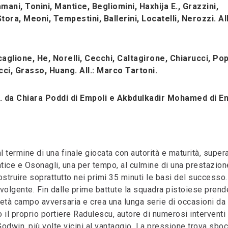
ani, Tonini, Mantice, Begliomini, Haxhija E., Grazzini,
ora, Meoni, Tempestini, Ballerini, Locatelli, Nerozzi. All
glione, He, Norelli, Cecchi, Caltagirone, Chiarucci, Pop
icci, Grasso, Huang. All.: Marco Tartoni.
 da Chiara Poddi di Empoli e Akbdulkadir Mohamed di Em
 termine di una finale giocata con autorità e maturità, supe
ntice e Osonagli, una per tempo, al culmine di una prestazio
ostruire soprattutto nei primi 35 minuti le basi del successo.
avolgente. Fin dalle prime battute la squadra pistoiese prende
età campo avversaria e crea una lunga serie di occasioni da 
o il proprio portiere Radulescu, autore di numerosi interventi
Godwin, più volte vicini al vantaggio. La pressione trova sboc