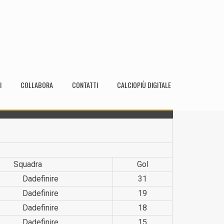
I
COLLABORA
CONTATTI
CALCIOPIÙ DIGITALE
Squadra
Gol
Dadefin­ire
31
Dadefin­ire
19
Dadefin­ire
18
Dadefin­ire
15