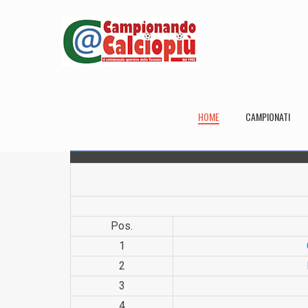
HOME
CAMPIONATI
Pos.
1
2
3
4