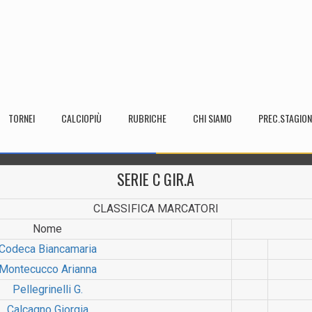
TORNEI
CALCIOPIÙ
RUBRICHE
CHI SIAMO
PREC.STAGION
SERIE C GIR.A
CLASSIFICA MARCATORI
Nome
Codeca Biancama­ria
Montecucco Arianna
Pellegri­nelli G.
Calcagno Giorgia