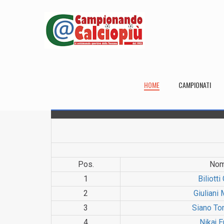
HOME
CAMPIONATI
Pos.
No
1
Biliotti
2
Giuliani
3
Siano T
4
Nikaj E