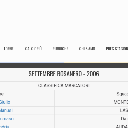
TORNEI
CALCIOPIÙ
RUBRICHE
CHI SIAMO
PREC.STAGION
SETTEMBRE ROSANERO - 2006
CLASSIFICA MARCATORI
me
Squa
 Giulio
MONTE
 Manuel
LAS
ommaso
Da 
ndriu
AUDA