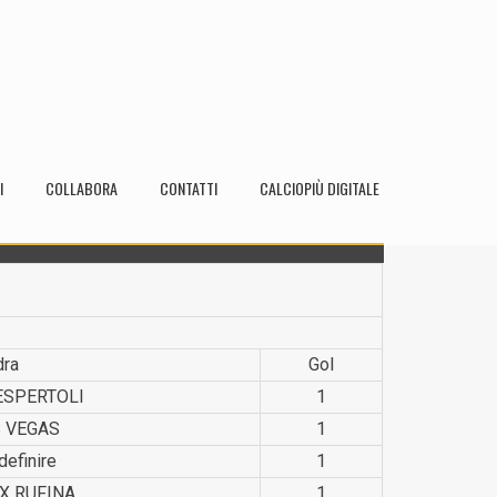
I
COLLABORA
CONTATTI
CALCIOPIÙ DIGITALE
dra
Gol
SP­ERTOLI
1
 VEGAS
1
definire
1
X RUFINA
1