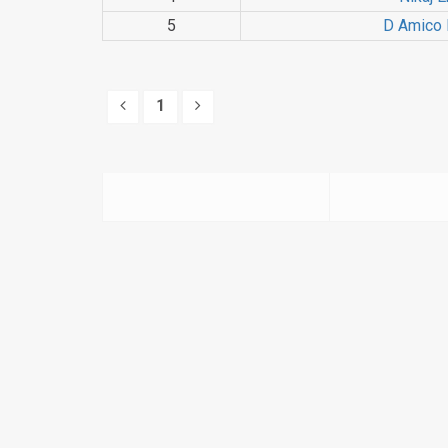
5
D Amico 
1