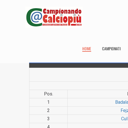
HOME
CAMPIONATI
Pos.
1
Badala
2
Fej
3
Cul
4