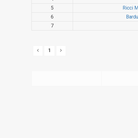
5
Ricci 
6
Bardu
7
1