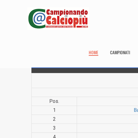
HOME
CAMPIONATI
Pos.
1
B
2
3
4