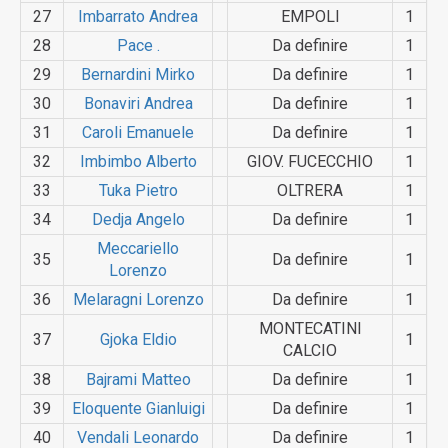
27
Imbarrato Andrea
EMPOLI
1
28
Pace .
Da definire
1
29
Bernardini Mirko
Da definire
1
30
Bonaviri Andrea
Da definire
1
31
Caroli Emanuele
Da definire
1
32
Imbimbo Alberto
GIOV. FUCECCHIO
1
33
Tuka Pietro
OLTRERA
1
34
Dedja Angelo
Da definire
1
Meccarie­llo
35
Da definire
1
Lorenzo
36
Melaragni Lorenzo
Da definire
1
MONTECATINI
37
Gjoka Eldio
1
CALCIO
38
Bajrami Matteo
Da definire
1
39
Eloquente Gianluigi
Da definire
1
40
Vendali Leonardo
Da definire
1