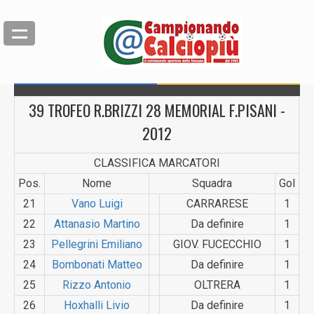
39 TROFEO R.BRIZZI 28 MEMORIAL F.PISANI -
2012
CLASSIFICA MARCATORI
Pos.
Nome
Squadra
Gol
21
Vano Luigi
CARRARE­SE
1
22
Attanasio Martino
Da definire
1
23
Pellegrini Emiliano
GIOV. FUCECCHIO
1
24
Bombonati Matteo
Da definire
1
25
Rizzo Antonio
OLTRERA
1
26
Hoxhalli Livio
Da definire
1