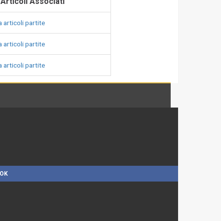
 Articoli Associati
 articoli partite
 articoli partite
 articoli partite
OOK