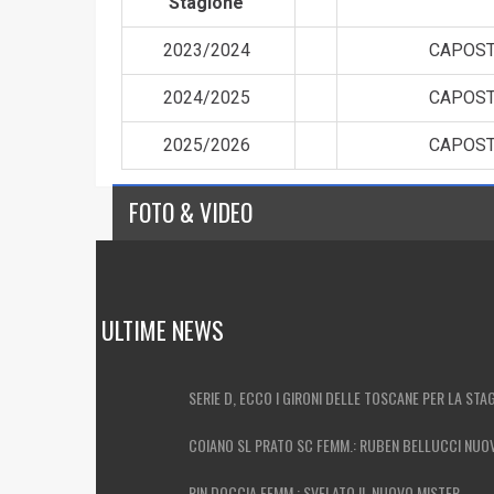
Stagione
2023/2024
CAPOST
2024/2025
CAPOST
2025/2026
CAPOST
FOTO & VIDEO
ULTIME NEWS
SERIE D, ECCO I GIRONI DELLE TOSCANE PER LA STA
COIANO SL PRATO SC FEMM.: RUBEN BELLUCCI NUO
RIN.DOCCIA FEMM.: SVELATO IL NUOVO MISTER