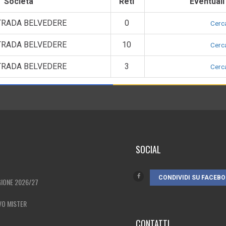
Società
Reti
Eventuali
RADA BELVEDERE
0
Cerca
RADA BELVEDERE
10
Cerca
RADA BELVEDERE
3
Cerca
SOCIAL
CONDIVIDI SU FACEB
GIONE 2026/27
VO MISTER
CONTATTI