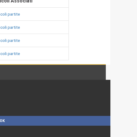
icoli Associati
coli partite
coli partite
coli partite
coli partite
OOK