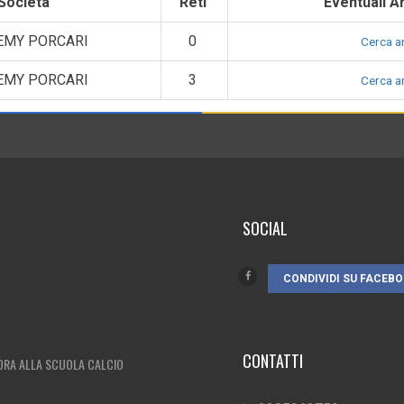
Società
Reti
Eventuali Ar
EMY PORCARI
0
Cerca ar
EMY PORCARI
3
Cerca ar
SOCIAL
CONDIVIDI SU FACEB
CONTATTI
ADRA ALLA SCUOLA CALCIO