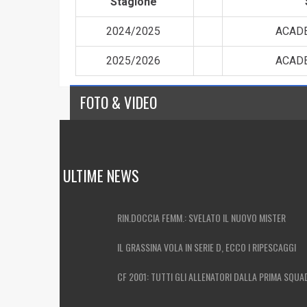
Stagione
2024/2025
ACAD
2025/2026
ACAD
FOTO & VIDEO
ULTIME NEWS
RIN.DOCCIA FEMM.: SVELATO IL NUOVO MISTER
IL GRASSINA VOLA IN SERIE D, ECCO I RIPESCAGGI
CF 2001: TUTTI GLI ALLENATORI DALLA PRIMA SQU