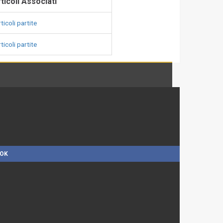
ticoli Associati
ticoli partite
ticoli partite
OOK