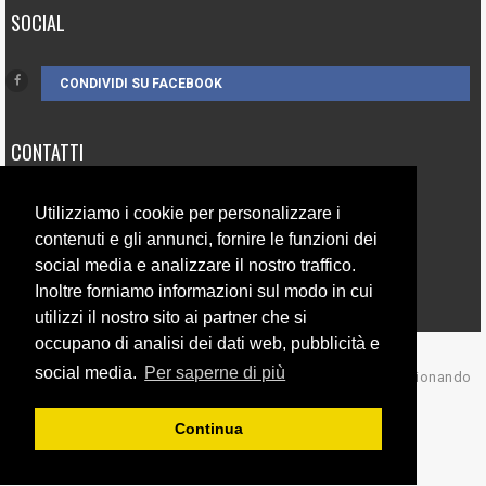
SOCIAL
CONDIVIDI SU FACEBOOK
CONTATTI
3385262752
Utilizziamo i cookie per personalizzare i
info@campionando.it
contenuti e gli annunci, fornire le funzioni dei
social media e analizzare il nostro traffico.
Inoltre forniamo informazioni sul modo in cui
utilizzi il nostro sito ai partner che si
occupano di analisi dei dati web, pubblicità e
social media.
Per saperne di più
© Copyright 2017 Campionando
Back to top
Continua