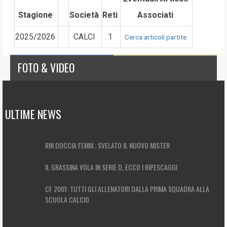
Stagione
Società
Reti
Associati
2025/2026
CALCI
1
Cerca articoli partite
FOTO & VIDEO
ULTIME NEWS
RIN.DOCCIA FEMM.: SVELATO IL NUOVO MISTER
IL GRASSINA VOLA IN SERIE D, ECCO I RIPESCAGGI
CF 2001: TUTTI GLI ALLENATORI DALLA PRIMA SQUADRA ALLA
SCUOLA CALCIO