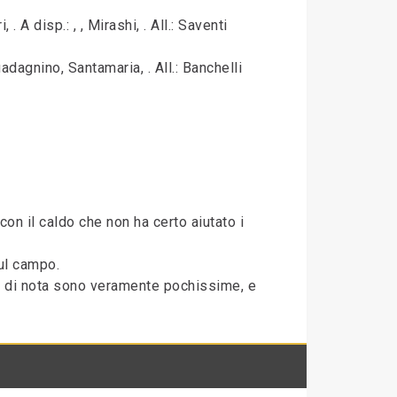
. A disp.: , , Mirashi, . All.: Saventi
Guadagnino, Santamaria, . All.: Banchelli
on il caldo che non ha certo aiutato i
ul campo.
ne di nota sono veramente pochissime, e