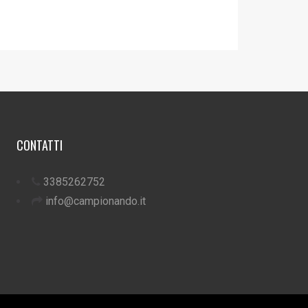
CONTATTI
3385262752
info@campionando.it