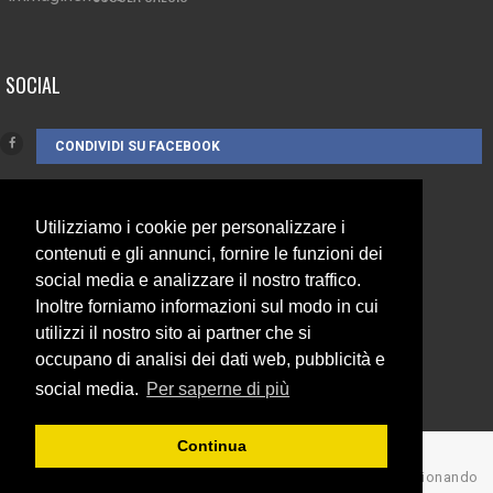
SOCIAL
CONDIVIDI SU FACEBOOK
Utilizziamo i cookie per personalizzare i
CONTATTI
contenuti e gli annunci, fornire le funzioni dei
social media e analizzare il nostro traffico.
3385262752
Inoltre forniamo informazioni sul modo in cui
utilizzi il nostro sito ai partner che si
info@campionando.it
occupano di analisi dei dati web, pubblicità e
social media.
Per saperne di più
Continua
© Copyright 2017 Campionando