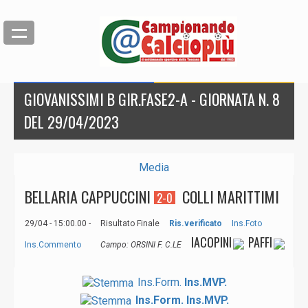
GIOVANISSIMI B GIR.FASE2-A - GIORNATA N. 8
DEL 29/04/2023
Media
BELLARIA CAPPUCCINI
COLLI MARITTIMI
2-0
29/04 - 15:00.00 -
Risultato Finale
Ris.verificato
Ins.Foto
IACOPINI
PAFFI
Ins.Commento
Campo: ORSINI F. C.LE
Ins.Form.
Ins.MVP.
Ins.Form.
Ins.MVP.