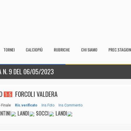
TORNEI
CALCIOPIÙ
RUBRICHE
CHI SIAMO
PREC.STAGION
A N. 9 DEL 06/05/2023
O
FORCOLI VALDERA
1-5
 Finale
Ris.verificato
Ins.Foto
Ins.Commento
NTINI
LANDI
SOCCI
LANDI