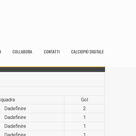
I
COLLABORA
CONTATTI
CALCIOPIÙ DIGITALE
Squadra
Gol
Dadefin­ire
2
Dadefin­ire
1
Dadefin­ire
1
Dadefin­ire
1