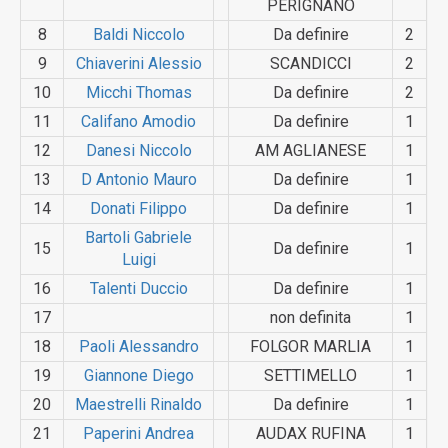
PERIGNANO
8
Baldi Niccolo
Da definire
2
9
Chiaverini Alessio
SCANDIC­CI
2
10
Micchi Thomas
Da definire
2
11
Califano Amodio
Da definire
1
12
Danesi Niccolo
AM AGLIANESE
1
13
D Antonio Mauro
Da definire
1
14
Donati Filippo
Da definire
1
Bartoli Gabriele
15
Da definire
1
Luigi
16
Talenti Duccio
Da definire
1
17
non definita
1
18
Paoli Alessandro
FOLGOR MARLIA
1
19
Giannone Diego
SETTIME­LLO
1
20
Maestrelli Rinaldo
Da definire
1
21
Paperini Andrea
AUDAX RUFINA
1