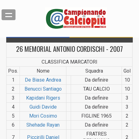
26 MEMORIAL ANTONIO CORDISCHI - 2007
CLASSIFICA MARCATORI
Pos.
Nome
Squadra
Gol
1
De Biase Andrea
Da definire
10
2
Benucci Santiago
TAU CALCIO
10
3
Kapidani Rigers
Da definire
3
4
Guidi Davide
Da definire
3
5
Mori Cosimo
FIGLINE 1965
2
6
Shehade Rayan
Da definire
2
FRATRES
7
Piccirilli Daniel
2